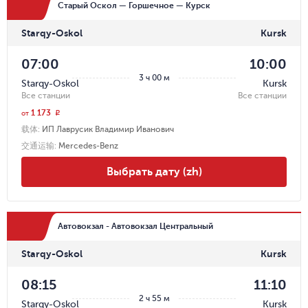
Старый Оскол — Горшечное — Курск
Starqy-Oskol
Kursk
07:00
10:00
3 ч 00 м
Starqy-Oskol
Kursk
Все станции
Все станции
1 173
r
от
载体
:
ИП Лаврусик Владимир Иванович
交通运输
:
Mercedes-Benz
Выбрать дату (zh)
Автовокзал - Автовокзал Центральный
Starqy-Oskol
Kursk
08:15
11:10
2 ч 55 м
Starqy-Oskol
Kursk