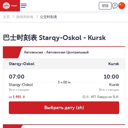
登陆
主页
路线和价格
公交时刻表
巴士时刻表
Starqy-Oskol
-
Kursk
Автовокзал - Автовокзал Центральный
Starqy-Oskol
Kursk
07:00
10:00
3 ч 00 м
Starqy-Oskol
Kursk
Все станции
Все станции
1 491
载体
:
ИП Лаврусик В.И.
r
от
Выбрать дату (zh)