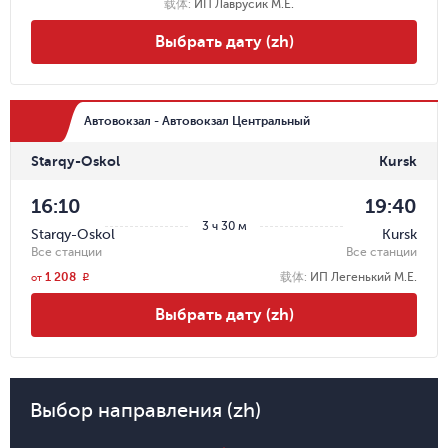
载体
:
ИП Лаврусик М.Е.
Выбрать дату (zh)
Автовокзал - Автовокзал Центральный
Starqy-Oskol
Kursk
16:10
19:40
3 ч 30 м
Starqy-Oskol
Kursk
Все станции
Все станции
1 208
载体
:
ИП Легенький М.Е.
r
от
Выбрать дату (zh)
Выбор направления (zh)