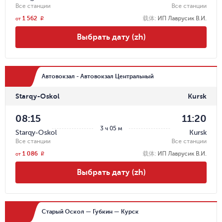
Все станции
Все станции
1 562
载体
:
ИП Лаврусик В.И.
r
от
Выбрать дату (zh)
Автовокзал - Автовокзал Центральный
Starqy-Oskol
Kursk
08:15
11:20
3 ч 05 м
Starqy-Oskol
Kursk
Все станции
Все станции
1 086
载体
:
ИП Лаврусик В.И.
r
от
Выбрать дату (zh)
Старый Оскол — Губкин — Курск