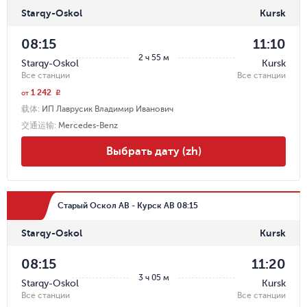
Starqy-Oskol
Kursk
08:15
11:10
2 ч 55 м
Starqy-Oskol
Kursk
Все станции
Все станции
1 242
r
от
载体
:
ИП Лаврусик Владимир Иванович
交通运输
:
Mercedes-Benz
Выбрать дату (zh)
Старый Оскол АВ - Курск АВ 08:15
Starqy-Oskol
Kursk
08:15
11:20
3 ч 05 м
Starqy-Oskol
Kursk
Все станции
Все станции