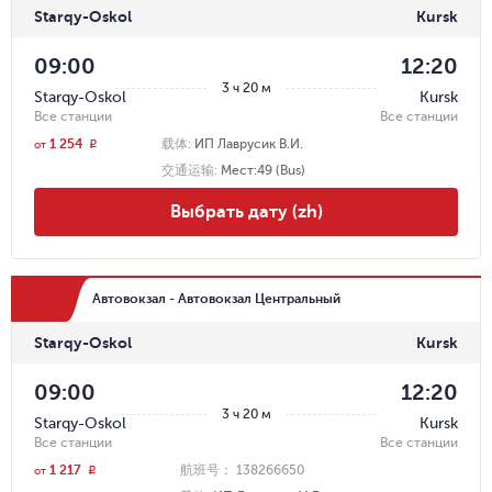
Starqy-Oskol
Kursk
09:00
12:20
3 ч 20 м
Starqy-Oskol
Kursk
Все станции
Все станции
1 254
载体
:
ИП Лаврусик В.И.
r
от
交通运输
:
Мест:49 (Bus)
Выбрать дату (zh)
Автовокзал - Автовокзал Центральный
Starqy-Oskol
Kursk
09:00
12:20
3 ч 20 м
Starqy-Oskol
Kursk
Все станции
Все станции
1 217
航班号：
138266650
r
от