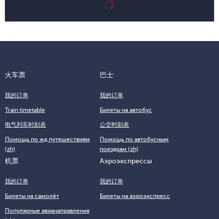
火车票
巴士
我的订单
我的订单
Train timetable
Билеты на автобус
电气列车时刻表
公交时刻表
Помощь по жд путешествиям
Помощь по автобусным
(zh)
поездкам (zh)
机票
Аэроэкспрессы
我的订单
我的订单
Билеты на самолёт
Билеты на аэроэкспресс
Популярные авианаправления