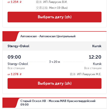
1 254
载体
:
ИП Лаврусик В.И.
r
от
交通运输
:
Мест:19 (Bus)
Выбрать дату (zh)
Автовокзал - Автовокзал Центральный
Starqy-Oskol
Kursk
09:00
12:20
3 ч 20 м
Starqy-Oskol
Kursk
Все станции
Все станции
1 278
载体
:
ИП Лаврусик М.Е.
r
от
Выбрать дату (zh)
Старый Оскол АВ - Москва МАВ Красногвардейский
09:00