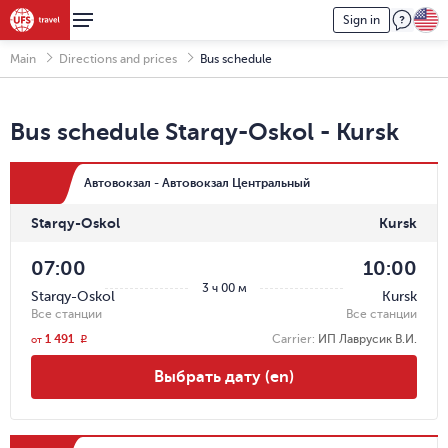
Sign in
Main
Directions and prices
Bus schedule
Bus schedule
Starqy-Oskol
-
Kursk
Автовокзал - Автовокзал Центральный
Starqy-Oskol
Kursk
07:00
10:00
3 ч 00 м
Starqy-Oskol
Kursk
Все станции
Все станции
1 491
Carrier
:
ИП Лаврусик В.И.
r
от
Выбрать дату (en)