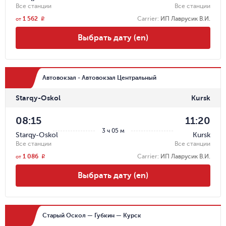
Все станции
Все станции
1 562
Carrier
:
ИП Лаврусик В.И.
r
от
Выбрать дату (en)
Автовокзал - Автовокзал Центральный
Starqy-Oskol
Kursk
08:15
11:20
3 ч 05 м
Starqy-Oskol
Kursk
Все станции
Все станции
1 086
Carrier
:
ИП Лаврусик В.И.
r
от
Выбрать дату (en)
Старый Оскол — Губкин — Курск