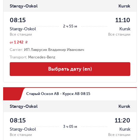
Starqy-Oskol
Kursk
08:15
11:10
2 ч 55 м
Starqy-Oskol
Kursk
Все станции
Все станции
1 242
r
от
Carrier
:
ИП Лаврусик Владимир Иванович
Transport
:
Mercedes-Benz
Выбрать дату (en)
Старый Оскол АВ - Курск АВ 08:15
Starqy-Oskol
Kursk
08:15
11:20
3 ч 05 м
Starqy-Oskol
Kursk
Все станции
Все станции