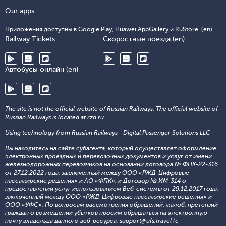
Our apps
Приложения доступны в Google Play, Huawei AppGallery и RuStore. (en)
Railway Tickets
Скоростные поезда (en)
Автобусы онлайн (en)
The site is not the official website of Russian Railways. The official website of
Russian Railways is located at rzd.ru
Using technology from Russian Railways - Digital Passenger Solutions LLC
Вы находитесь на сайте субагента, который осуществляет оформление
электронных проездных и перевозочных документов и услуг от имени
железнодорожных перевозчиков на основании договора № ФПК-22-316
от 27.12.2022 года, заключенный между ООО «РЖД-Цифровые
пассажирские решения» и АО «ФПК», и Договор № ИМ-314 о
предоставлении услуг использованием Веб-системы от 29.12.2017 года,
заключенный между ООО «РЖД-Цифровые пассажирские решения» и
ООО «УФС». По вопросам рассмотрения обращений, жалоб, претензий
граждан о возмещении убытков просим обращаться на электронную
почту владельца данного веб-ресурса: support@ufs.travel (с