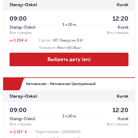
Starqy-Oskol
Kursk
09:00
12:20
3 ч 20 м
Starqy-Oskol
Kursk
Все станции
Все станции
1 254
Carrier
:
ИП Лаврусик В.И.
r
от
Transport
:
Мест:49 (Bus)
Выбрать дату (en)
Автовокзал - Автовокзал Центральный
Starqy-Oskol
Kursk
09:00
12:20
3 ч 20 м
Starqy-Oskol
Kursk
Все станции
Все станции
1 217
Flight number:
138266650
r
от