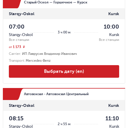
Старый Оскол — Горшечное — Курск
Starqy-Oskol
Kursk
07:00
10:00
3 ч 00 м
Starqy-Oskol
Kursk
Все станции
Все станции
1 173
r
от
Carrier
:
ИП Лаврусик Владимир Иванович
Transport
:
Mercedes-Benz
Выбрать дату (en)
Автовокзал - Автовокзал Центральный
Starqy-Oskol
Kursk
08:15
11:10
2 ч 55 м
Starqy-Oskol
Kursk