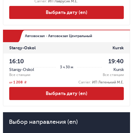
Carrier
:
ИП Лаврусик М.Е.
Выбрать дату (en)
Автовокзал - Автовокзал Центральный
Starqy-Oskol
Kursk
16:10
19:40
3 ч 30 м
Starqy-Oskol
Kursk
Все станции
Все станции
1 208
Carrier
:
ИП Легенький М.Е.
r
от
Выбрать дату (en)
Выбор направления (en)