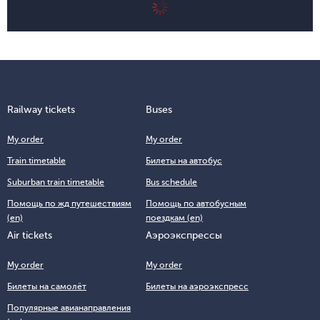
Railway tickets
Buses
My order
My order
Train timetable
Билеты на автобус
Suburban train timetable
Bus schedule
Помощь по жд путешествиям
Помощь по автобусным
(en)
поездкам (en)
Air tickets
Аэроэкспрессы
My order
My order
Билеты на самолёт
Билеты на аэроэкспресс
Популярные авианаправления