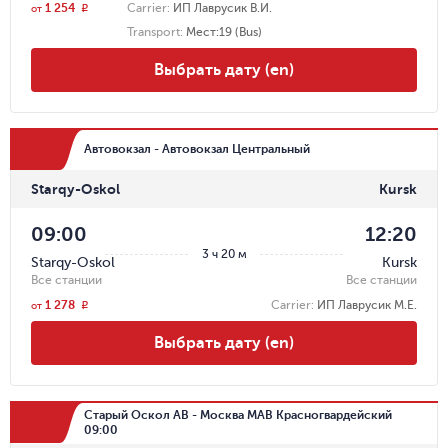
1 254
Carrier
:
ИП Лаврусик В.И.
r
от
Transport
:
Мест:19 (Bus)
Выбрать дату (en)
Автовокзал - Автовокзал Центральный
Starqy-Oskol
Kursk
09:00
12:20
3 ч 20 м
Starqy-Oskol
Kursk
Все станции
Все станции
1 278
Carrier
:
ИП Лаврусик М.Е.
r
от
Выбрать дату (en)
Старый Оскол АВ - Москва МАВ Красногвардейский
09:00