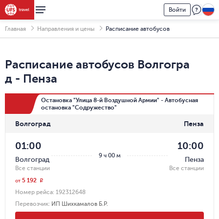
Войти
Главная
Направления и цены
Расписание автобусов
Расписание автобусов
Волгогра
д
-
Пенза
Остановка "Улица 8-й Воздушной Армии" - Автобусная
остановка "Содружество"
Волгоград
Пенза
01:00
10:00
9 ч 00 м
Волгоград
Пенза
Все станции
Все станции
5 192
r
от
Номер рейса:
192312648
Перевозчик
:
ИП Шихкамалов Б.Р.