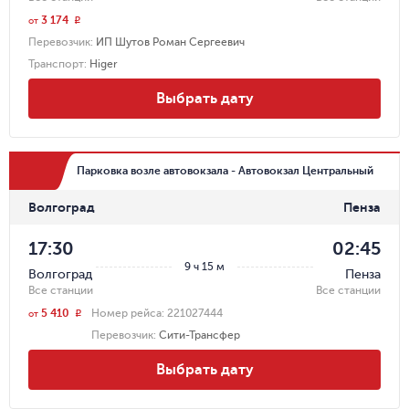
3 174
r
от
Перевозчик
:
ИП Шутов Роман Сергеевич
Транспорт
:
Higer
Выбрать дату
Парковка возле автовокзала - Автовокзал Центральный
Волгоград
Пенза
17:30
02:45
9 ч 15 м
Волгоград
Пенза
Все станции
Все станции
5 410
Номер рейса:
221027444
r
от
Перевозчик
:
Сити-Трансфер
Выбрать дату