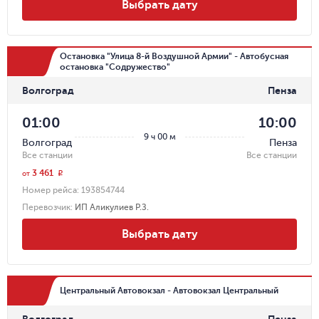
Выбрать дату
Остановка "Улица 8-й Воздушной Армии" - Автобусная
остановка "Содружество"
Волгоград
Пенза
01:00
10:00
9 ч 00 м
Волгоград
Пенза
Все станции
Все станции
3 461
r
от
Номер рейса:
193854744
Перевозчик
:
ИП Аликулиев Р.З.
Выбрать дату
Центральный Автовокзал - Автовокзал Центральный
Волгоград
Пенза