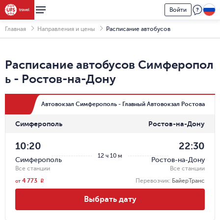
Войти
Главная
Направления и цены
Расписание автобусов
Расписание автобусов
Симферопол
ь
-
Ростов-на-Дону
Автовокзал Симферополь - Главный Автовокзал Ростова
Симферополь
Ростов-на-Дону
10:20
22:30
12 ч 10 м
Симферополь
Ростов-на-Дону
Все станции
Все станции
4 773
Перевозчик
:
БайерТранс
r
от
Выбрать дату