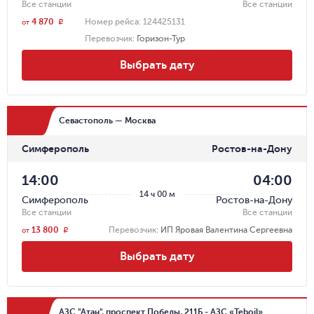
Все станции
Все станции
4 870
Номер рейса:
124425131
r
от
Перевозчик
:
Горизон-Тур
Выбрать дату
Севастополь — Москва
Симферополь
Ростов-на-Дону
14:00
04:00
14 ч 00 м
Симферополь
Ростов-на-Дону
Все станции
Все станции
13 800
Перевозчик
:
ИП Яровая Валентина Сергеевна
r
от
Выбрать дату
АЗС "Атан", проспект Победы, 211Б - АЗС «Teboil»