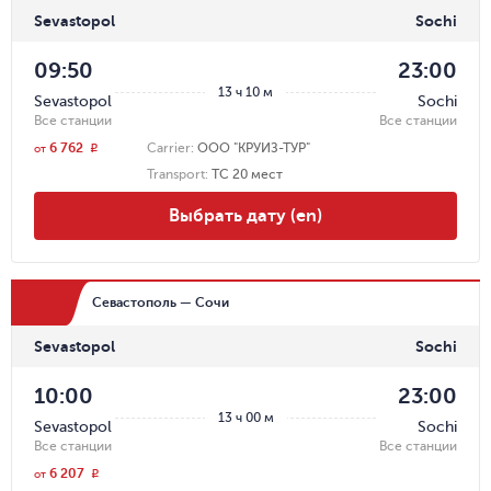
Sevastopol
Sochi
09:50
23:00
13 ч 10 м
Sevastopol
Sochi
Все станции
Все станции
6 762
Carrier
:
ООО "КРУИЗ-ТУР"
r
от
Transport
:
ТС 20 мест
Выбрать дату (en)
Севастополь — Сочи
Sevastopol
Sochi
10:00
23:00
13 ч 00 м
Sevastopol
Sochi
Все станции
Все станции
6 207
r
от