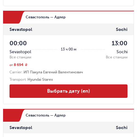
Севастополь — Адлер
Sevastopol
Sochi
00:00
13:00
13 ч 00 м
Sevastopol
Sochi
Все станции
Все станции
8 694
r
от
Carrier
:
ИП Пакула Евгений Валентинович
Transport
:
Hyundai Starex
Выбрать дату (en)
Севастополь — Адлер
Sevastopol
Sochi