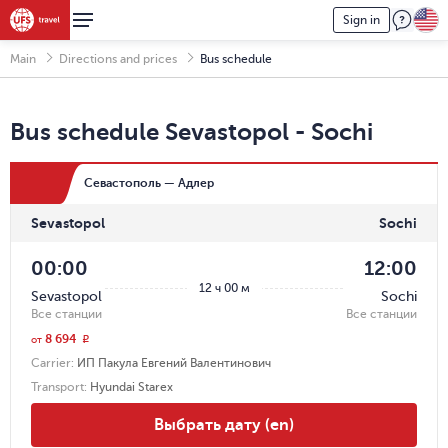
Sign in
Main
Directions and prices
Bus schedule
Bus schedule
Sevastopol
-
Sochi
Севастополь — Адлер
Sevastopol
Sochi
00:00
12:00
12 ч 00 м
Sevastopol
Sochi
Все станции
Все станции
8 694
r
от
Carrier
:
ИП Пакула Евгений Валентинович
Transport
:
Hyundai Starex
Выбрать дату (en)