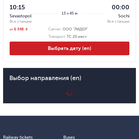
10:15
00:00
13 ч 45 м
Sevastopol
Sochi
Все станции
Все станции
6 348
Carrier
:
ООО "ЛИДЕР"
r
от
Transport
:
ТС 20 мест
Выбрать дату (en)
Выбор направления (en)
Railway tickets
Buses