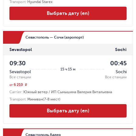
Transport
:
Hyundai Starex
Выбрать дату (en)
Севастополь — Сочи (аэропорт)
Sevastopol
Sochi
09:30
00:45
15 ч 15 м
Sevastopol
Sochi
Все станции
Все станции
6 210
r
от
Carrier
:
Южный ветер / ИП Сынышина Валерия Витальевна
Transport
:
Минивэн(7-8 мест)
Выбрать дату (en)
Севастополь Адлер