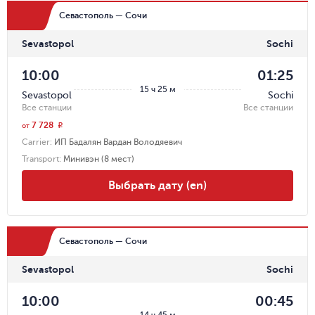
Севастополь — Сочи
Sevastopol
Sochi
10:00
01:25
15 ч 25 м
Sevastopol
Sochi
Все станции
Все станции
7 728
r
от
Carrier
:
ИП Бадалян Вардан Володяевич
Transport
:
Минивэн (8 мест)
Выбрать дату (en)
Севастополь — Сочи
Sevastopol
Sochi
10:00
00:45
14 ч 45 м