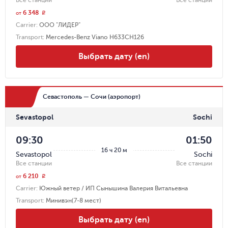
6 348
r
от
Carrier
:
ООО "ЛИДЕР"
Transport
:
Mercedes-Benz Viano Н633СН126
Выбрать дату (en)
Севастополь — Сочи (аэропорт)
Sevastopol
Sochi
09:30
01:50
16 ч 20 м
Sevastopol
Sochi
Все станции
Все станции
6 210
r
от
Carrier
:
Южный ветер / ИП Сынышина Валерия Витальевна
Transport
:
Минивэн(7-8 мест)
Выбрать дату (en)