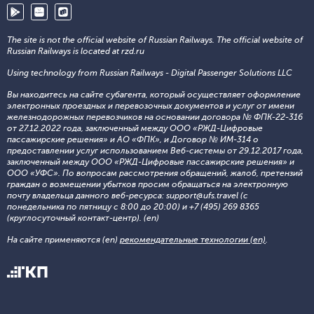
The site is not the official website of Russian Railways. The official website of
Russian Railways is located at rzd.ru
Using technology from Russian Railways - Digital Passenger Solutions LLC
Вы находитесь на сайте субагента, который осуществляет оформление
электронных проездных и перевозочных документов и услуг от имени
железнодорожных перевозчиков на основании договора № ФПК-22-316
от 27.12.2022 года, заключенный между ООО «РЖД-Цифровые
пассажирские решения» и АО «ФПК», и Договор № ИМ-314 о
предоставлении услуг использованием Веб-системы от 29.12.2017 года,
заключенный между ООО «РЖД-Цифровые пассажирские решения» и
ООО «УФС». По вопросам рассмотрения обращений, жалоб, претензий
граждан о возмещении убытков просим обращаться на электронную
почту владельца данного веб-ресурса: support@ufs.travel (с
понедельника по пятницу с 8:00 до 20:00) и +7 (495) 269 8365
(круглосуточный контакт-центр). (en)
На сайте применяются (en)
рекомендательные технологии (en)
.