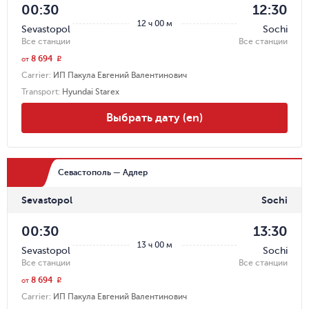
00:30
12:30
12 ч 00 м
Sevastopol
Sochi
Все станции
Все станции
8 694
r
от
Carrier
:
ИП Пакула Евгений Валентинович
Transport
:
Hyundai Starex
Выбрать дату (en)
Севастополь — Адлер
Sevastopol
Sochi
00:30
13:30
13 ч 00 м
Sevastopol
Sochi
Все станции
Все станции
8 694
r
от
Carrier
:
ИП Пакула Евгений Валентинович