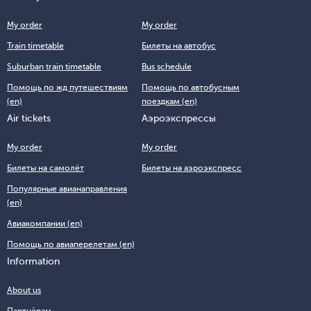
My order
My order
Train timetable
Билеты на автобус
Suburban train timetable
Bus schedule
Помощь по жд путешествиям
Помощь по автобусным
(en)
поездкам (en)
Air tickets
Аэроэкспрессы
My order
My order
Билеты на самолёт
Билеты на аэроэкспресс
Популярные авианаправления
(en)
Авиакомпании (en)
Помощь по авиаперелетам (en)
Information
About us
Партнёрам