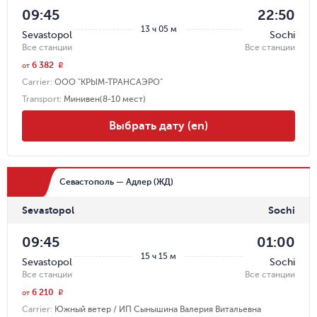
09:45
22:50
13 ч 05 м
Sevastopol
Sochi
Все станции
Все станции
6 382
r
от
Carrier
:
ООО "КРЫМ-ТРАНСАЭРО"
Transport
:
Минивен(8-10 мест)
Выбрать дату (en)
Севастополь — Адлер (ЖД)
Sevastopol
Sochi
09:45
01:00
15 ч 15 м
Sevastopol
Sochi
Все станции
Все станции
6 210
r
от
Carrier
:
Южный ветер / ИП Сынышина Валерия Витальевна