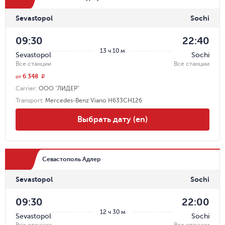
Sevastopol
Sochi
09:30
22:40
13 ч 10 м
Sevastopol
Sochi
Все станции
Все станции
6 348
r
от
Carrier
:
ООО "ЛИДЕР"
Transport
:
Mercedes-Benz Viano Н633СН126
Выбрать дату (en)
Севастополь Адлер
Sevastopol
Sochi
09:30
22:00
12 ч 30 м
Sevastopol
Sochi
Все станции
Все станции