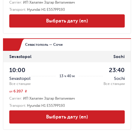
Carrier
:
ИП Халапян Эдгар Виталиевич
Transport
:
Hyundai H1 E557PP193
Выбрать дату (en)
Севастополь — Сочи
Sevastopol
Sochi
10:00
23:40
13 ч 40 м
Sevastopol
Sochi
Все станции
Все станции
6 207
r
от
Carrier
:
ИП Халапян Эдгар Виталиевич
Transport
:
Hyundai H1 E557PP193
Выбрать дату (en)