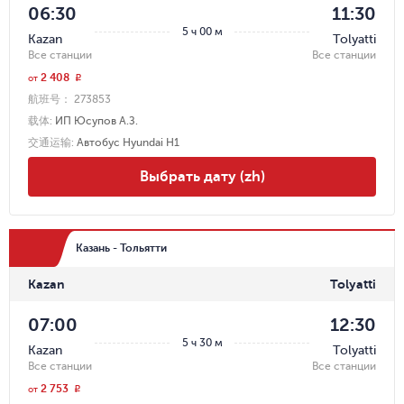
06:30
11:30
5 ч 00 м
Kazan
Tolyatti
Все станции
Все станции
2 408
r
от
航班号：
273853
载体
:
ИП Юсупов А.З.
交通运输
:
Автобус Hyundai H1
Выбрать дату (zh)
Казань - Тольятти
Kazan
Tolyatti
07:00
12:30
5 ч 30 м
Kazan
Tolyatti
Все станции
Все станции
2 753
r
от