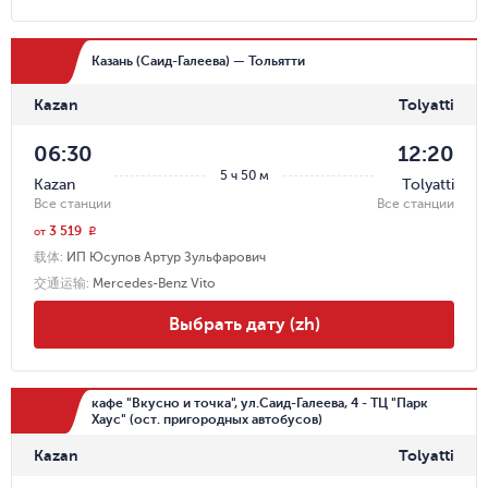
Казань (Саид-Галеева) — Тольятти
Kazan
Tolyatti
06:30
12:20
5 ч 50 м
Kazan
Tolyatti
Все станции
Все станции
3 519
r
от
载体
:
ИП Юсупов Артур Зульфарович
交通运输
:
Mercedes-Benz Vito
Выбрать дату (zh)
кафе "Вкусно и точка", ул.Саид-Галеева, 4 - ТЦ "Парк
Хаус" (ост. пригородных автобусов)
Kazan
Tolyatti