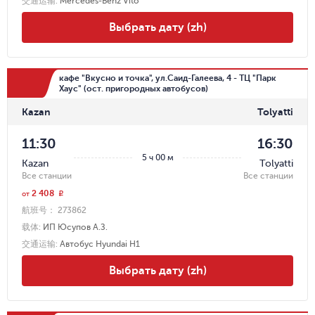
交通运输
:
Mercedes-Benz Vito
Выбрать дату (zh)
кафе "Вкусно и точка", ул.Саид-Галеева, 4 - ТЦ "Парк
Хаус" (ост. пригородных автобусов)
Kazan
Tolyatti
11:30
16:30
5 ч 00 м
Kazan
Tolyatti
Все станции
Все станции
2 408
r
от
航班号：
273862
载体
:
ИП Юсупов А.З.
交通运输
:
Автобус Hyundai H1
Выбрать дату (zh)