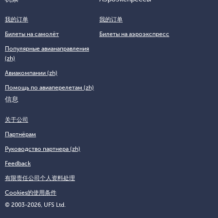
我的订单
我的订单
Билеты на самолёт
Билеты на аэроэкспресс
Популярные авианаправления
(zh)
Авиакомпании (zh)
Помощь по авиаперелетам (zh)
信息
关于公司
Партнёрам
Руководство партнера (zh)
Feedback
有限责任公司个人资料处理
Cookies的使用条件
© 2003-2026, UFS Ltd.