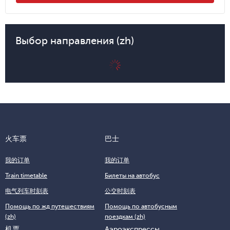
Выбор направления (zh)
火车票
巴士
我的订单
我的订单
Train timetable
Билеты на автобус
电气列车时刻表
公交时刻表
Помощь по жд путешествиям
Помощь по автобусным
(zh)
поездкам (zh)
机票
Аэроэкспрессы