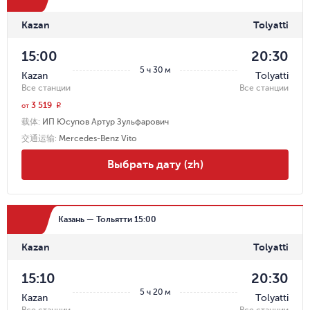
Kazan
Tolyatti
15:00
20:30
5 ч 30 м
Kazan
Tolyatti
Все станции
Все станции
3 519
r
от
载体
:
ИП Юсупов Артур Зульфарович
交通运输
:
Mercedes-Benz Vito
Выбрать дату (zh)
Казань — Тольятти 15:00
Kazan
Tolyatti
15:10
20:30
5 ч 20 м
Kazan
Tolyatti
Все станции
Все станции