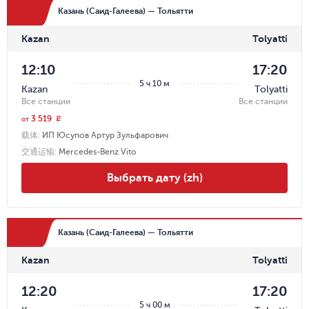
Казань (Саид-Галеева) — Тольятти
Kazan
Tolyatti
12:10
17:20
5 ч 10 м
Kazan
Tolyatti
Все станции
Все станции
3 519
r
от
载体
:
ИП Юсупов Артур Зульфарович
交通运输
:
Mercedes-Benz Vito
Выбрать дату (zh)
Казань (Саид-Галеева) — Тольятти
Kazan
Tolyatti
12:20
17:20
5 ч 00 м