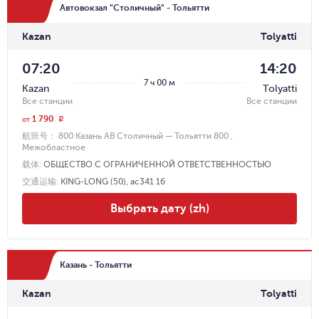
Автовокзал "Столичный" - Тольятти
Kazan
Tolyatti
07:20
14:20
7 ч 00 м
Kazan
Tolyatti
Все станции
Все станции
1 790
r
от
航班号：
800 Казань АВ Столичный — Тольятти 800 ,
Межобластное
载体
:
ОБЩЕСТВО С ОГРАНИЧЕННОЙ ОТВЕТСТВЕННОСТЬЮ
交通运输
:
KING-LONG (50), ас341 16
Выбрать дату (zh)
Казань - Тольятти
Kazan
Tolyatti