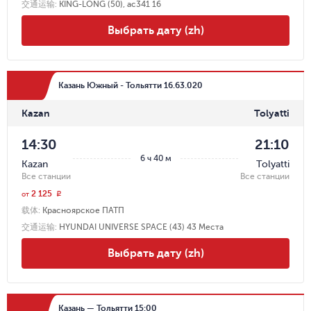
交通运输
:
KING-LONG (50), ас341 16
Выбрать дату (zh)
Казань Южный - Тольятти 16.63.020
Kazan
Tolyatti
14:30
21:10
6 ч 40 м
Kazan
Tolyatti
Все станции
Все станции
2 125
r
от
载体
:
Красноярское ПАТП
交通运输
:
HYUNDAI UNIVERSE SPACE (43) 43 Места
Выбрать дату (zh)
Казань — Тольятти 15:00