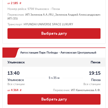
2 185
r
от
Номер рейса:
9798 Ульяновск - Пенза
Перевозчик
:
ИП Зеленов А.А./RU_Зеленов Андрей Александрович
ИП (55)
Транспорт
:
HYUNDAI UNIVERSE SPACE LUXURY
Выбрать дату
Автостанция Парк Победы - Автовокзал Центральный
Ульяновск
Пенза
13:40
19:15
5 ч 35 м
Ульяновск
Пенза
Все станции
Все станции
4 364
Перевозчик
:
ИП Камельянова А.Ф.
r
от
Выбрать дату