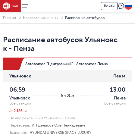
Войти
Главная
Направления и цены
Расписание автобусов
Расписание автобусов
Ульяновс
к
-
Пенза
Автовокзал "Центральный" - Автовокзал Пенза
Ульяновск
Пенза
06:59
13:00
6 ч 01 м
Ульяновск
Пенза
Все станции
Все станции
2 185
r
от
Номер рейса:
2229 Ульяновск - Пенза
Перевозчик
:
ИП Денисов Олег Геннадьевич
Транспорт
:
HYUNDAI UNIVERSE SPACE LUXURY