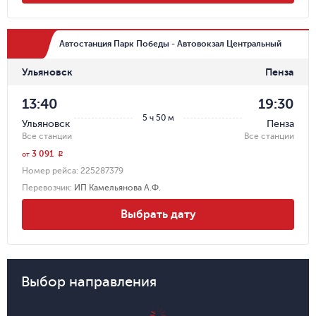
Автостанция Парк Победы - Автовокзал Центральный
Ульяновск
Пенза
13:40
19:30
5 ч 50 м
Ульяновск
Пенза
Все станции
Все станции
3 091
r
от
Номер рейса:
225287379
Перевозчик
:
ИП Камельянова А.Ф.
Выбрать дату
Выбор направления