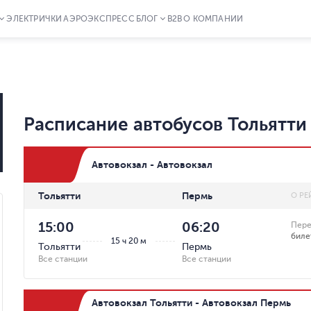
ЭЛЕКТРИЧКИ
АЭРОЭКСПРЕСС
БЛОГ
B2B
О КОМПАНИИ
Расписание автобусов
Тольятти
Автовокзал - Автовокзал
Тольятти
Пермь
О РЕ
15:00
06:20
Пере
биле
15 ч 20 м
Тольятти
Пермь
Все станции
Все станции
Автовокзал Тольятти - Автовокзал Пермь