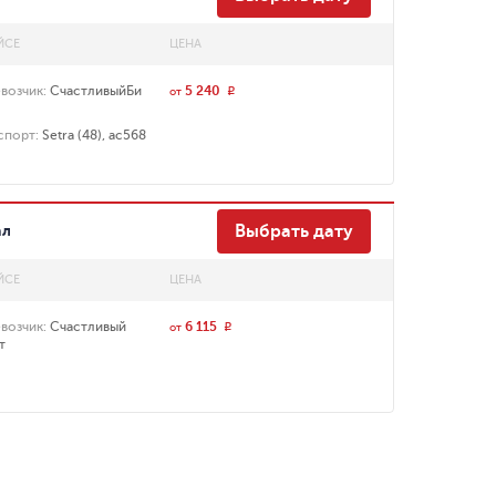
ЙСЕ
ЦЕНА
возчик
:
СчастливыйБи
5 240
r
от
спорт
:
Setra (48), ас568
ал
Выбрать дату
ЙСЕ
ЦЕНА
возчик
:
Счастливый
6 115
r
от
т