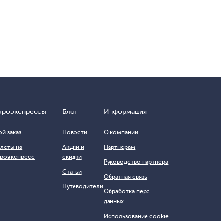
эроэкспрессы
Блог
Информация
й заказ
Новости
О компании
илеты на
Акции и
Партнёрам
эроэкспресс
скидки
Руководство партнера
Статьи
Обратная связь
Путеводители
Обработка перс.
данных
Использование cookie