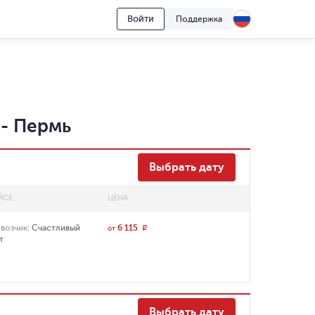
Войти
Поддержка
-
Пермь
Выбрать дату
ЙСЕ
ЦЕНА
возчик
:
Счастливый
6 115
r
от
т
Выбрать дату