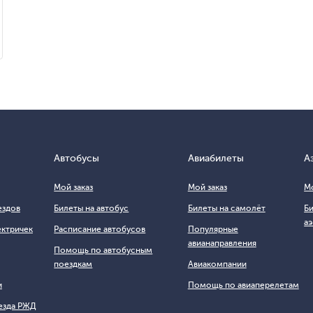
Автобусы
Авиабилеты
А
Мой заказ
Мой заказ
Мо
ездов
Билеты на автобус
Билеты на самолёт
Б
а
ектричек
Расписание автобусов
Популярные
авианаправления
Помощь по автобусным
поездкам
Авиакомпании
и
Помощь по авиаперелетам
езда РЖД