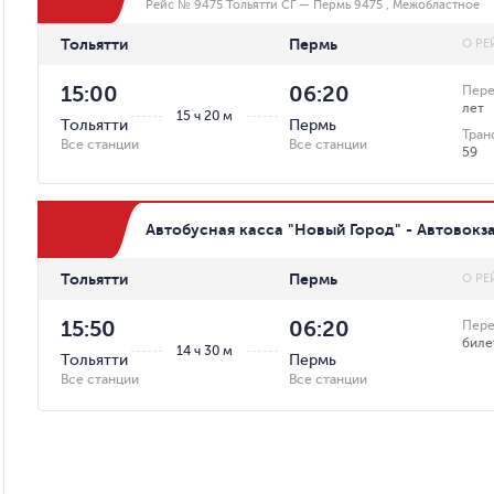
Рейс № 9475 Тольятти СГ — Пермь 9475 , Межобластное
Тольятти
Пермь
О РЕ
15:00
06:20
Пере
лет
15 ч 20 м
Тольятти
Пермь
Тран
Все станции
Все станции
59
Автобусная касса "Новый Город" - Автовокз
Тольятти
Пермь
О РЕ
15:50
06:20
Пере
биле
14 ч 30 м
Тольятти
Пермь
Все станции
Все станции