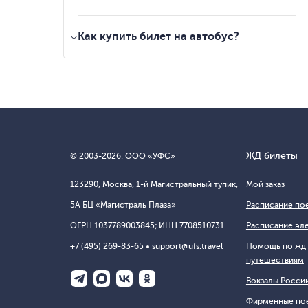
Как купить билет на автобус?
выберите подходящий рейс по маршруту
Тольятти - Пермь
;
укажите дату вашей поездки и узнайте
актуальную цену и наличие билетов
;
выберите удобное место в автобусе
;
заполните данные пассажиров
;
ЖД билеты
© 2003-2026, ООО «УФС»
оплатите билет на автобус
;
электронный билет придет к вам на почту
.
123290, Москва, 1-й Магистральный тупик,
Мой заказ
5А БЦ «Магистраль Плаза»
Расписание по
ОГРН 1037789003845; ИНН 7708510731
Расписание эл
+7 (495) 269-83-65
support@ufs.travel
Помощь по жд
путешествиям
Вокзалы Росси
Фирменные по