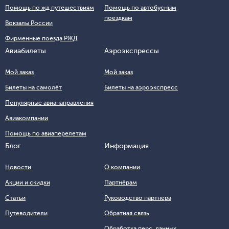
Помощь по жд путешествиям
Помощь по автобусным
поездкам
Вокзалы России
Фирменные поезда РЖД
Авиабилеты
Аэроэкспрессы
Мой заказ
Мой заказ
Билеты на самолёт
Билеты на аэроэкспресс
Популярные авианаправления
Авиакомпании
Помощь по авиаперелетам
Блог
Информация
Новости
О компании
Акции и скидки
Партнёрам
Статьи
Руководство партнера
Путеводители
Обратная связь
Обработка перс. данных