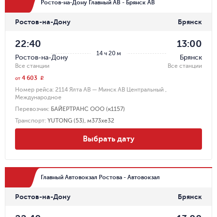
Ростов-на-Дону Главный АВ - Брянск АВ
Ростов-на-Дону
Брянск
22:40
13:00
14 ч 20 м
Ростов-на-Дону
Брянск
Все станции
Все станции
4 603
r
от
Номер рейса:
2114 Ялта АВ — Минск АВ Центральный ,
Международное
Перевозчик
:
БАЙЕРТРАНС ООО (к1157)
Транспорт
:
YUТONG (53), м373хе32
Выбрать дату
Главный Автовокзал Ростова - Автовокзал
Ростов-на-Дону
Брянск