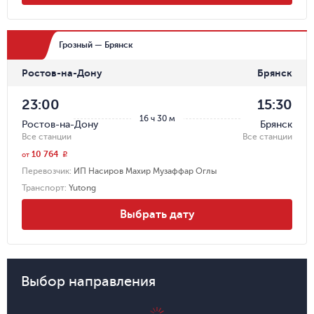
Грозный — Брянск
Ростов-на-Дону
Брянск
23:00
15:30
16 ч 30 м
Ростов-на-Дону
Брянск
Все станции
Все станции
10 764
r
от
Перевозчик
:
ИП Насиров Махир Музаффар Оглы
Транспорт
:
Yutong
Выбрать дату
Выбор направления