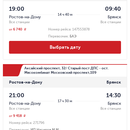
19:00
09:40
14 ч 40 м
Ростов-на-Дону
Брянск
Все станции
Все станции
6 740
Номер рейса:
147553878
r
от
Перевозчик
:
БАЭ
Выбрать дату
Аксайский проспект, 32/ Старый пост ДПС - ост.
Мясокомбинат Московский проспект,109
Ростов-на-Дону
Брянск
21:00
14:30
17 ч 30 м
Ростов-на-Дону
Брянск
Все станции
Все станции
9 418
r
от
Номер рейса:
271796
Перевозчик
:
ИП Насиров М.М.