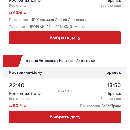
Ростов-на-Дону
Брянск
Все станции
Все станции
6 520
r
от
Перевозчик
:
ИП Коломиец Сергей Сергеевич
Транспорт
:
NEOPLAN (51), е001ев32 51 Место
Выбрать дату
Главный Автовокзал Ростова - Автовокзал
Ростов-на-Дону
Брянск
22:40
13:50
15 ч 10 м
Ростов-на-Дону
Брянск
Все станции
Все станции
5 319
Перевозчик
:
БайерТранс
r
от
Выбрать дату