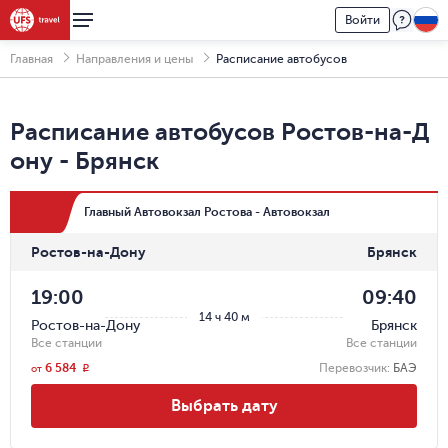
Войти
Главная
Направления и цены
Расписание автобусов
Расписание автобусов
Ростов-на-Д
ону
-
Брянск
Главный Автовокзал Ростова - Автовокзал
Ростов-на-Дону
Брянск
19:00
09:40
14 ч 40 м
Ростов-на-Дону
Брянск
Все станции
Все станции
6 584
Перевозчик
:
БАЭ
r
от
Выбрать дату