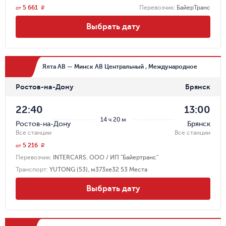
5 661
Перевозчик
:
БайерТранс
r
от
Выбрать дату
Ялта АВ — Минск АВ Центральный , Международное
Ростов-на-Дону
Брянск
22:40
13:00
14 ч 20 м
Ростов-на-Дону
Брянск
Все станции
Все станции
5 216
r
от
Перевозчик
:
INTERCARS. ООО / ИП "Байертранс"
Транспорт
:
YUТONG (53), м373хе32 53 Места
Выбрать дату