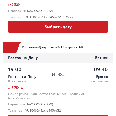
6 520
r
от
Перевозчик
:
БАЭ ООО (к1272)
Транспорт
:
YUTONG (51), о545рт32 51 Место
Выбрать дату
Ростов-на-Дону Главный АВ - Брянск АВ
Ростов-на-Дону
Брянск
19:00
09:40
14 ч 40 м
Ростов-на-Дону
Брянск
Все станции
Все станции
5 754
r
от
Номер рейса:
9984 Ростов Главный АВ — Брянск АС ,
Межобластное
Перевозчик
:
БАЭ ООО (к1272)
Транспорт
:
YUTONG (51), о545рт32