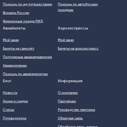
Помощь по жд путешествиям
Помощь по автобусным
поездкам
Вокзалы России
Фирменные поезда РЖД
Авиабилеты
Аэроэкспрессы
Мой заказ
Мой заказ
Билеты на самолёт
Билеты на аэроэкспресс
Популярные авианаправления
Авиакомпании
Помощь по авиаперелетам
Блог
Информация
Новости
О компании
Акции и скидки
Партнёрам
Статьи
Руководство партнера
Путеводители
Обратная связь
Обработка перс. данных