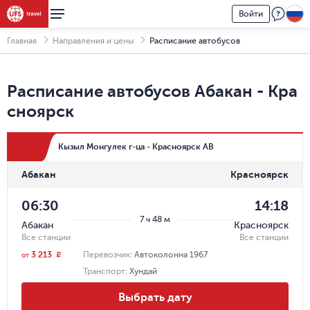
Войти
Главная
Направления и цены
Расписание автобусов
Расписание автобусов
Абакан
-
Кра
сноярск
Кызыл Монгулек г-ца - Красноярск АВ
Абакан
Красноярск
06:30
14:18
7 ч 48 м
Абакан
Красноярск
Все станции
Все станции
3 213
Перевозчик
:
Автоколонна 1967
r
от
Транспорт
:
Хундай
Выбрать дату