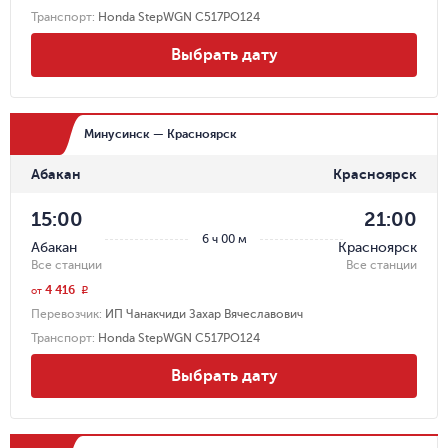
Транспорт
:
Honda StepWGN С517РО124
Выбрать дату
Минусинск — Красноярск
Абакан
Красноярск
15:00
21:00
6 ч 00 м
Абакан
Красноярск
Все станции
Все станции
4 416
r
от
Перевозчик
:
ИП Чанакчиди Захар Вячеславович
Транспорт
:
Honda StepWGN С517РО124
Выбрать дату