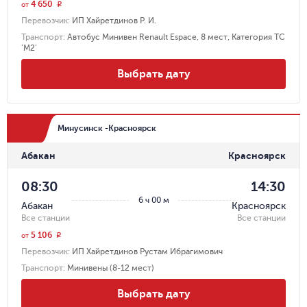
4 650
r
от
Перевозчик
:
ИП Хайретдинов Р. И.
Транспорт
:
Автобус Минивен Renault Espace, 8 мест, Категория ТС
'М2'
Выбрать дату
Минусинск -Красноярск
Абакан
Красноярск
08:30
14:30
6 ч 00 м
Абакан
Красноярск
Все станции
Все станции
5 106
r
от
Перевозчик
:
ИП Хайретдинов Рустам Ибрагимович
Транспорт
:
Минивены (8-12 мест)
Выбрать дату