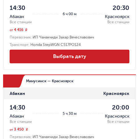
14:30
20:30
6 ч 00 м
Абакан
Красноярск
Все станции
Все станции
4 416
r
от
Перевозчик
:
ИП Чанакчиди Захар Вячеславович
Транспорт
:
Honda StepWGN С517РО124
Выбрать дату
Минусинск — Красноярск
Абакан
Красноярск
14:30
20:00
5 ч 30 м
Абакан
Красноярск
Все станции
Все станции
3 450
r
от
Перевозчик
:
ИП Чанакчиди Захар Вячеславович