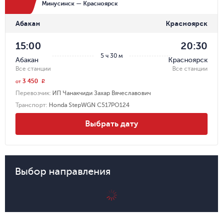
Минусинск — Красноярск
Абакан
Красноярск
15:00
20:30
5 ч 30 м
Абакан
Красноярск
Все станции
Все станции
3 450
r
от
Перевозчик
:
ИП Чанакчиди Захар Вячеславович
Транспорт
:
Honda StepWGN С517РО124
Выбрать дату
Выбор направления