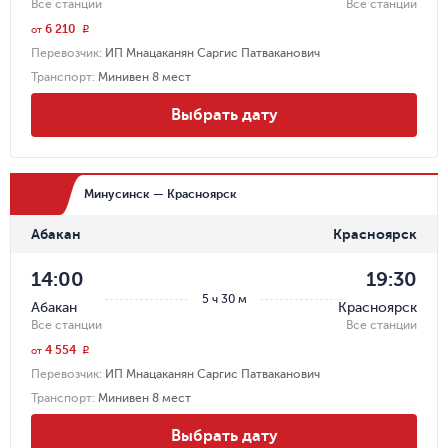
Все станции
Все станции
6 210
r
от
Перевозчик
:
ИП Мнацаканян Саргис Патваканович
Транспорт
:
Минивен 8 мест
Выбрать дату
Минусинск — Красноярск
Абакан
Красноярск
14:00
19:30
5 ч 30 м
Абакан
Красноярск
Все станции
Все станции
4 554
r
от
Перевозчик
:
ИП Мнацаканян Саргис Патваканович
Транспорт
:
Минивен 8 мест
Выбрать дату