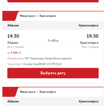
Минусинск — Красноярск
Абакан
Красноярск
14:30
19:30
5 ч 00 м
Абакан
Красноярск
Все станции
Все станции
4 416
r
от
Перевозчик
:
ИП Чанакчиди Захар Вячеславович
Транспорт
:
Honda StepWGN С517РО124
Выбрать дату
Минусинск — Красноярск
Абакан
Красноярск