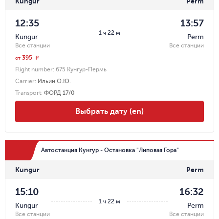
Kungur
Perm
12:35
13:57
1 ч 22 м
Kungur
Perm
Все станции
Все станции
395
r
от
Flight number:
675 Кунгур-Пермь
Carrier
:
Ильин О.Ю.
Transport
:
ФОРД 17/0
Выбрать дату (en)
Автостанция Кунгур - Остановка "Липовая Гора"
Kungur
Perm
15:10
16:32
1 ч 22 м
Kungur
Perm
Все станции
Все станции