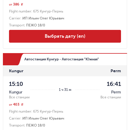
386
r
от
Flight number:
675 Кунгур-Пермь
Carrier
:
ИП Ильин Олег Юрьевич
Transport
:
ПЕЖО 18/0
Выбрать дату (en)
Автостанция Кунгур - Автостанция "Южная"
Kungur
Perm
15:10
16:41
1 ч 31 м
Kungur
Perm
Все станции
Все станции
403
r
от
Flight number:
675 Кунгур-Пермь
Carrier
:
ИП Ильин Олег Юрьевич
Transport
:
ПЕЖО 18/0