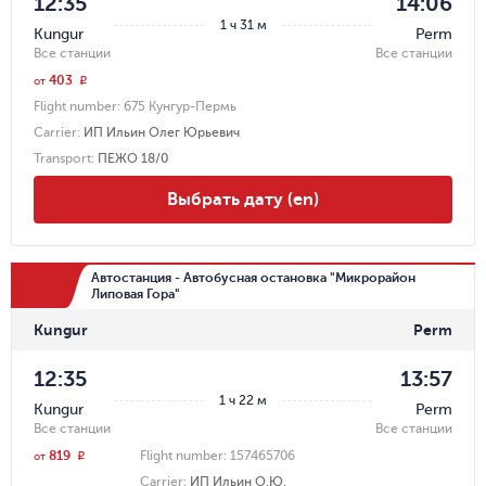
12:35
14:06
1 ч 31 м
Kungur
Perm
Все станции
Все станции
403
r
от
Flight number:
675 Кунгур-Пермь
Carrier
:
ИП Ильин Олег Юрьевич
Transport
:
ПЕЖО 18/0
Выбрать дату (en)
Автостанция - Автобусная остановка "Микрорайон
Липовая Гора"
Kungur
Perm
12:35
13:57
1 ч 22 м
Kungur
Perm
Все станции
Все станции
819
Flight number:
157465706
r
от
Carrier
:
ИП Ильин О.Ю.