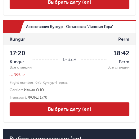
Выбрать дату (en)
Автостанция Кунгур - Остановка "Липовая Гора"
Kungur
Perm
17:20
18:42
1 ч 22 м
Kungur
Perm
Все станции
Все станции
395
r
от
Flight number:
675 Кунгур-Пермь
Carrier
:
Ильин О.Ю.
Transport
:
ФОРД 17/0
Выбрать дату (en)
Выбор направления (en)