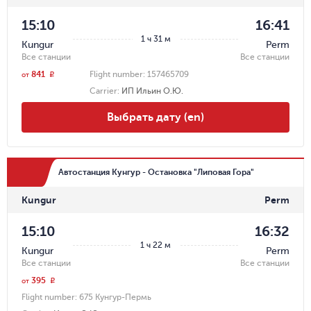
15:10
16:41
1 ч 31 м
Kungur
Perm
Все станции
Все станции
841
Flight number:
157465709
r
от
Carrier
:
ИП Ильин О.Ю.
Выбрать дату (en)
Автостанция Кунгур - Остановка "Липовая Гора"
Kungur
Perm
15:10
16:32
1 ч 22 м
Kungur
Perm
Все станции
Все станции
395
r
от
Flight number:
675 Кунгур-Пермь