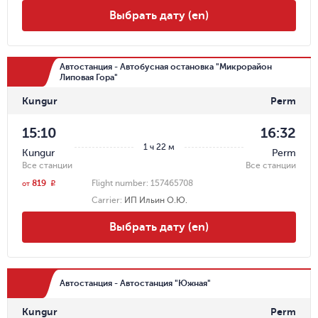
Выбрать дату (en)
Автостанция - Автобусная остановка "Микрорайон
Липовая Гора"
Kungur
Perm
15:10
16:32
1 ч 22 м
Kungur
Perm
Все станции
Все станции
819
Flight number:
157465708
r
от
Carrier
:
ИП Ильин О.Ю.
Выбрать дату (en)
Автостанция - Автостанция "Южная"
Kungur
Perm