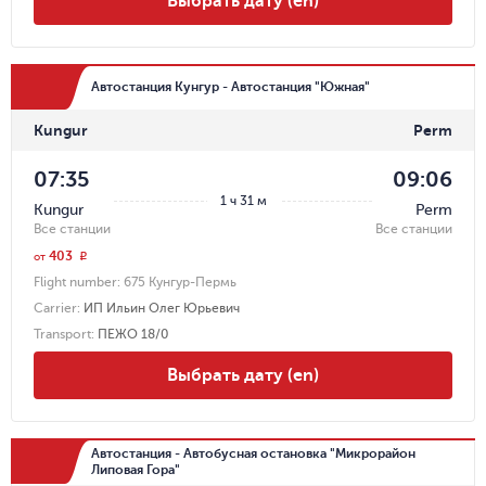
Выбрать дату (en)
Автостанция Кунгур - Автостанция "Южная"
Kungur
Perm
07:35
09:06
1 ч 31 м
Kungur
Perm
Все станции
Все станции
403
r
от
Flight number:
675 Кунгур-Пермь
Carrier
:
ИП Ильин Олег Юрьевич
Transport
:
ПЕЖО 18/0
Выбрать дату (en)
Автостанция - Автобусная остановка "Микрорайон
Липовая Гора"