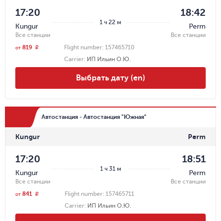
17:20
18:42
1 ч 22 м
Kungur
Perm
Все станции
Все станции
819
Flight number:
157465710
r
от
Carrier
:
ИП Ильин О.Ю.
Выбрать дату (en)
Автостанция - Автостанция "Южная"
Kungur
Perm
17:20
18:51
1 ч 31 м
Kungur
Perm
Все станции
Все станции
841
Flight number:
157465711
r
от
Carrier
:
ИП Ильин О.Ю.