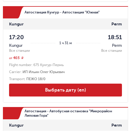
Автостанция Кунгур - Автостанция "Южная"
Kungur
Perm
17:20
18:51
1 ч 31 м
Kungur
Perm
Все станции
Все станции
403
r
от
Flight number:
675 Кунгур-Пермь
Carrier
:
ИП Ильин Олег Юрьевич
Transport
:
ПЕЖО 18/0
Выбрать дату (en)
Автостанция - Автобусная остановка "Микрорайон
Липовая Гора"
Kungur
Perm