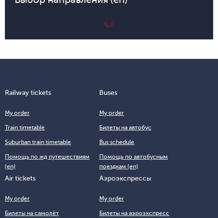
Railway tickets
Buses
My order
My order
Train timetable
Билеты на автобус
Suburban train timetable
Bus schedule
Помощь по жд путешествиям
Помощь по автобусным
(en)
поездкам (en)
Air tickets
Аэроэкспрессы
My order
My order
Билеты на самолёт
Билеты на аэроэкспресс