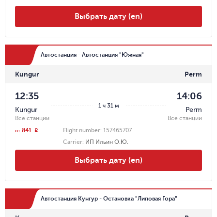
Выбрать дату (en)
Автостанция - Автостанция "Южная"
Kungur
Perm
12:35
14:06
1 ч 31 м
Kungur
Perm
Все станции
Все станции
841
Flight number:
157465707
r
от
Carrier
:
ИП Ильин О.Ю.
Выбрать дату (en)
Автостанция Кунгур - Остановка "Липовая Гора"