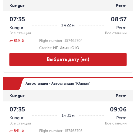
Kungur
Perm
07:35
08:57
1 ч 22 м
Kungur
Perm
Все станции
Все станции
819
Flight number:
157465704
r
от
Carrier
:
ИП Ильин О.Ю.
Выбрать дату (en)
Автостанция - Автостанция "Южная"
Kungur
Perm
07:35
09:06
1 ч 31 м
Kungur
Perm
Все станции
Все станции
841
Flight number:
157465705
r
от