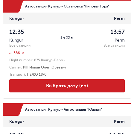
Автостанция Кунгур - Остановка "Липовая Гора"
Kungur
Perm
12:35
13:57
1 ч 22 м
Kungur
Perm
Все станции
Все станции
386
r
от
Flight number:
675 Кунгур-Пермь
Carrier
:
ИП Ильин Олег Юрьевич
Transport
:
ПЕЖО 18/0
Выбрать дату (en)
Автостанция Кунгур - Автостанция "Южная"
Kungur
Perm