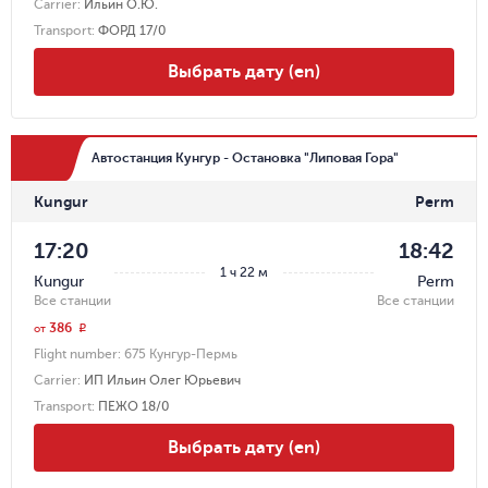
Carrier
:
Ильин О.Ю.
Transport
:
ФОРД 17/0
Выбрать дату (en)
Автостанция Кунгур - Остановка "Липовая Гора"
Kungur
Perm
17:20
18:42
1 ч 22 м
Kungur
Perm
Все станции
Все станции
386
r
от
Flight number:
675 Кунгур-Пермь
Carrier
:
ИП Ильин Олег Юрьевич
Transport
:
ПЕЖО 18/0
Выбрать дату (en)