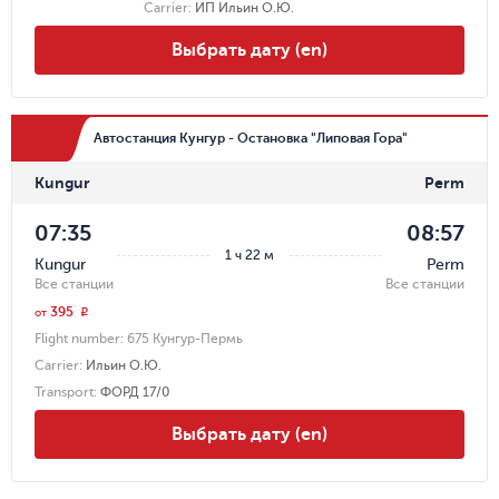
Carrier
:
ИП Ильин О.Ю.
Выбрать дату (en)
Автостанция Кунгур - Остановка "Липовая Гора"
Kungur
Perm
07:35
08:57
1 ч 22 м
Kungur
Perm
Все станции
Все станции
395
r
от
Flight number:
675 Кунгур-Пермь
Carrier
:
Ильин О.Ю.
Transport
:
ФОРД 17/0
Выбрать дату (en)