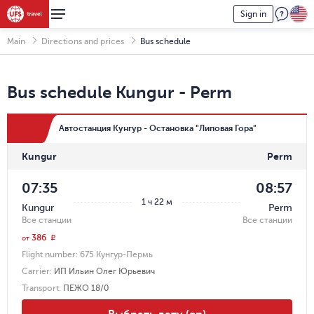
Sign in
Main
Directions and prices
Bus schedule
Bus schedule
Kungur
-
Perm
Автостанция Кунгур - Остановка "Липовая Гора"
Kungur
Perm
07:35
08:57
1 ч 22 м
Kungur
Perm
Все станции
Все станции
386
r
от
Flight number:
675 Кунгур-Пермь
Carrier
:
ИП Ильин Олег Юрьевич
Transport
:
ПЕЖО 18/0