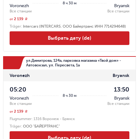
8 ч 30 м
Voronezh
Bryansk
Все станции
Все станции
2 139
r
от
Träger
:
Intercars (INTERCARS. ООО Байертранс ИНН 7714294648)
Выбрать дату (de)
ул.Димитрова, 124а, парковка магазина «Твой дом» -
Автовокзал, ул. Пересвета, 1а
Voronezh
Bryansk
05:20
13:50
8 ч 30 м
Voronezh
Bryansk
Все станции
Все станции
2 139
r
от
Flugnummer:
1316 Воронеж - Брянск
Träger
:
ООО "БАЙЕРТРАНС"
Выбрать дату (de)