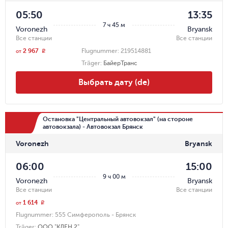
05:50
13:35
7 ч 45 м
Voronezh
Bryansk
Все станции
Все станции
2 967
Flugnummer:
219514881
r
от
Träger
:
БайерТранс
Выбрать дату (de)
Остановка "Центральный автовокзал" (на стороне
автовокзала) - Автовокзал Брянск
Voronezh
Bryansk
06:00
15:00
9 ч 00 м
Voronezh
Bryansk
Все станции
Все станции
1 614
r
от
Flugnummer:
555 Симферополь - Брянск
Träger
:
ООО "КЛЕН 2"