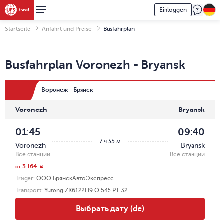
Einloggen
Startseite
Anfahrt und Preise
Busfahrplan
Busfahrplan
Voronezh
-
Bryansk
Воронеж - Брянск
Voronezh
Bryansk
01:45
09:40
7 ч 55 м
Voronezh
Bryansk
Все станции
Все станции
3 164
r
от
Träger
:
ООО БрянскАвтоЭкспресс
Transport
:
Yutong ZK6122H9 О 545 РТ 32
Выбрать дату (de)