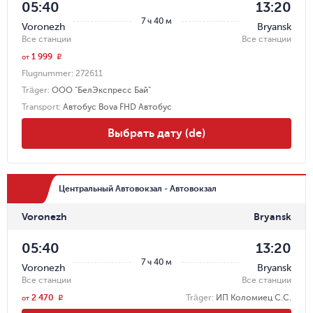
05:40
13:20
7 ч 40 м
Voronezh
Bryansk
Все станции
Все станции
1 999
r
от
Flugnummer:
272611
Träger
:
ООО "БелЭкспресс Бай"
Transport
:
Автобус Bova FHD Автобус
Выбрать дату (de)
Центральный Автовокзал - Автовокзал
Voronezh
Bryansk
05:40
13:20
7 ч 40 м
Voronezh
Bryansk
Все станции
Все станции
2 470
Träger
:
ИП Коломиец С.С.
r
от