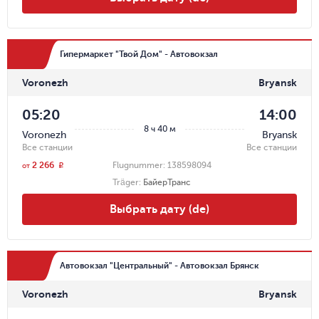
Гипермаркет "Твой Дом" - Автовокзал
Voronezh
Bryansk
05:20
14:00
8 ч 40 м
Voronezh
Bryansk
Все станции
Все станции
2 266
Flugnummer:
138598094
r
от
Träger
:
БайерТранс
Выбрать дату (de)
Автовокзал "Центральный" - Автовокзал Брянск
Voronezh
Bryansk