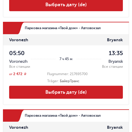
Выбрать дату (de)
Парковка магазина «Твой дом» - Автовокзал
Voronezh
Bryansk
05:50
13:35
7 ч 45 м
Voronezh
Bryansk
Все станции
Все станции
2 472
Flugnummer:
217695700
r
от
Träger
:
БайерТранс
Выбрать дату (de)
Парковка магазина «Твой дом» - Автовокзал
Voronezh
Bryansk