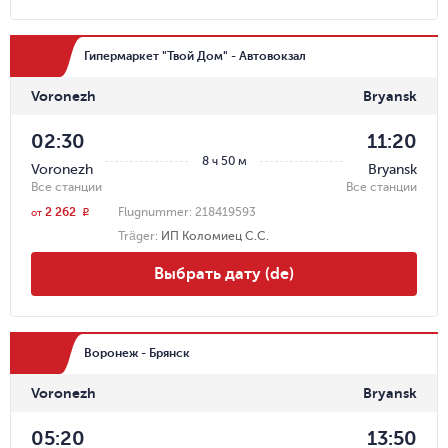
Гипермаркет "Твой Дом" - Автовокзал
Voronezh
Bryansk
02:30
11:20
8 ч 50 м
Voronezh
Bryansk
Все станции
Все станции
2 262
Flugnummer:
218419593
r
от
Träger
:
ИП Коломиец С.С.
Выбрать дату (de)
Воронеж - Брянск
Voronezh
Bryansk
05:20
13:50