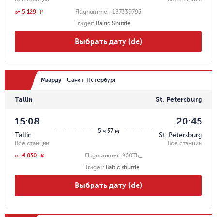
5 129
Flugnummer:
137339796
r
от
Träger
:
Baltic Shuttle
Выбрать дату (de)
Маарду - Санкт-Петербург
Tallin
St. Petersburg
15:08
20:45
5 ч 37 м
Tallin
St. Petersburg
Все станции
Все станции
4 830
Flugnummer:
960Tb_
r
от
Träger
:
Baltic shuttle
Выбрать дату (de)