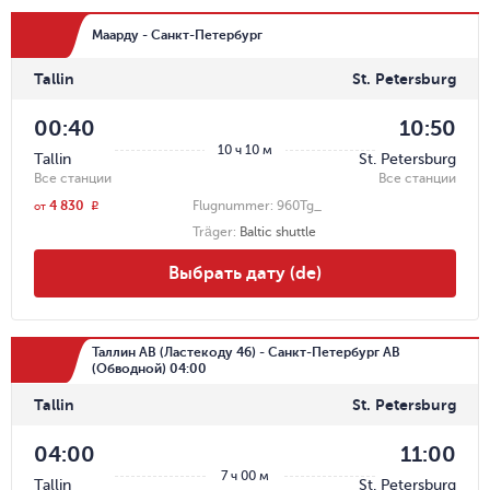
Маарду - Санкт-Петербург
Tallin
St. Petersburg
00:40
10:50
10 ч 10 м
Tallin
St. Petersburg
Все станции
Все станции
4 830
Flugnummer:
960Tg_
r
от
Träger
:
Baltic shuttle
Выбрать дату (de)
Таллин АВ (Ластекоду 46) - Санкт-Петербург АВ
(Обводной) 04:00
Tallin
St. Petersburg
04:00
11:00
7 ч 00 м
Tallin
St. Petersburg