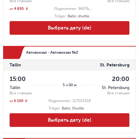
Все станции
Все станции
4 830
Flugnummer:
960Tb_
r
от
Träger
:
Baltic shuttle
Выбрать дату (de)
Автовокзал - Автовокзал №2
Tallin
St. Petersburg
15:00
20:00
5 ч 00 м
Tallin
St. Petersburg
Все станции
Все станции
6 169
Flugnummer:
117553318
r
от
Träger
:
Baltic Shuttle
Выбрать дату (de)