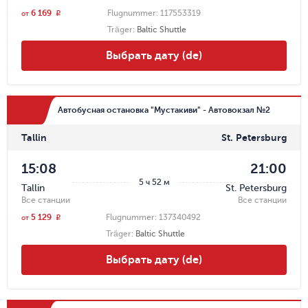
6 169
Flugnummer:
117553319
r
от
Träger
:
Baltic Shuttle
Выбрать дату (de)
Автобусная остановка "Мустакиви" - Автовокзал №2
Tallin
St. Petersburg
15:08
21:00
5 ч 52 м
Tallin
St. Petersburg
Все станции
Все станции
5 129
Flugnummer:
137340492
r
от
Träger
:
Baltic Shuttle
Выбрать дату (de)