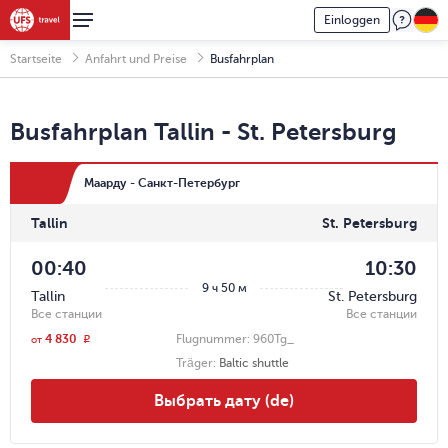
Einloggen
Startseite
Anfahrt und Preise
Busfahrplan
Busfahrplan
Tallin
-
St. Petersburg
Маарду - Санкт-Петербург
Tallin
St. Petersburg
00:40
10:30
9 ч 50 м
Tallin
St. Petersburg
Все станции
Все станции
4 830
Flugnummer:
960Tg_
r
от
Träger
:
Baltic shuttle
Выбрать дату (de)