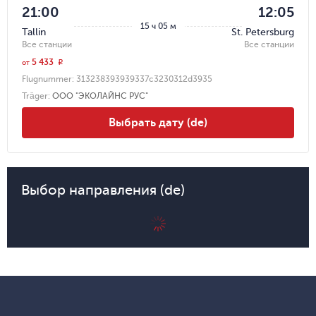
21:00
12:05
15 ч 05 м
Tallin
St. Petersburg
Все станции
Все станции
5 433
r
от
Flugnummer:
313238393939337c3230312d3935
Träger
:
ООО "ЭКОЛАЙНС РУС"
Выбрать дату (de)
Выбор направления (de)