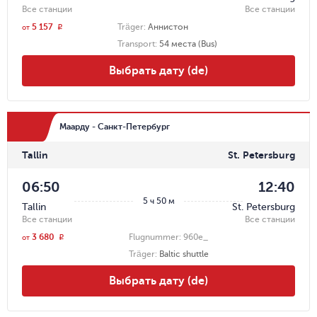
Все станции
Все станции
5 157
Träger
:
Аннистон
r
от
Transport
:
54 места (Bus)
Выбрать дату (de)
Маарду - Санкт-Петербург
Tallin
St. Petersburg
06:50
12:40
5 ч 50 м
Tallin
St. Petersburg
Все станции
Все станции
3 680
Flugnummer:
960e_
r
от
Träger
:
Baltic shuttle
Выбрать дату (de)