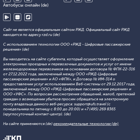
Автобусы онлайн (de)
Сайт не является официальным сайтом РЖД. Официальный сайт РЖД
находится по адресу rzd.ru (de)
С использованием технологии ООО «РЖД - Цифровые пассажирские
решения» (de)
Вы находитесь на сайте субагента, который осуществляет оформление
электронных проездных и перевозочных документов и услуг от имени
железнодорожных перевозчиков на основании договора № ФПК-22-316
от 27.12.2022 года, заключенный между ООО «РЖД-Цифровые
пассажирские решения» и АО «ФПК», и Договор № ИМ-314 о
предоставлении услуг использованием Веб-системы от 29.12.2017 года,
заключенный между ООО «РЖД-Цифровые пассажирские решения» и
ООО «УФС». По вопросам рассмотрения обращений, жалоб, претензий
граждан о возмещении убытков просим обращаться на электронную
почту владельца данного веб-ресурса: support@ufs.travel (с
понедельника по пятницу с 8:00 до 20:00) и +7 (495) 269 8365
(круглосуточный контакт-центр). (de)
На сайте применяются (de)
рекомендательные технологии (de)
.