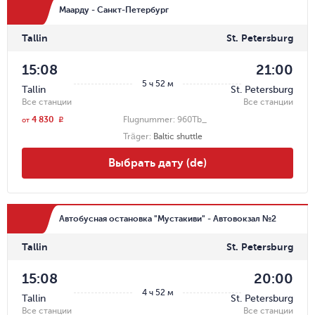
Маарду - Санкт-Петербург
Tallin
St. Petersburg
15:08
21:00
5 ч 52 м
Tallin
St. Petersburg
Все станции
Все станции
4 830
Flugnummer:
960Tb_
r
от
Träger
:
Baltic shuttle
Выбрать дату (de)
Автобусная остановка "Мустакиви" - Автовокзал №2
Tallin
St. Petersburg
15:08
20:00
4 ч 52 м
Tallin
St. Petersburg
Все станции
Все станции