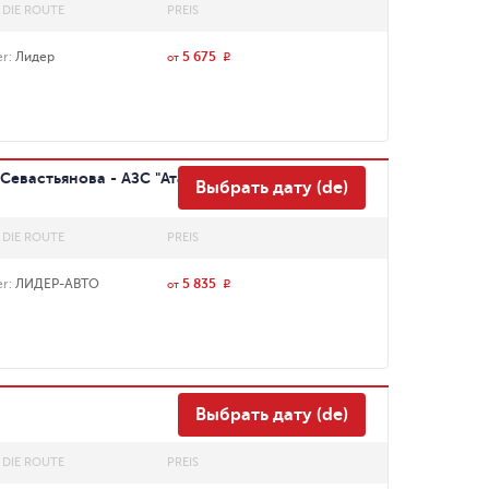
 DIE ROUTE
PREIS
er
:
Лидер
5 675
r
от
евастьянова - АЗС "Атан",
Выбрать дату (de)
 DIE ROUTE
PREIS
er
:
ЛИДЕР-АВТО
5 835
r
от
Выбрать дату (de)
 DIE ROUTE
PREIS