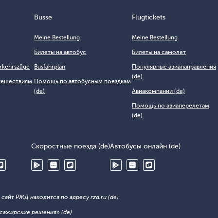
Busse
Flugtickets
Meine Bestellung
Meine Bestellung
Билеты на автобус
Билеты на самолёт
erkehrszüge
Busfahrplan
Популярные авианаправления
(de)
тешествиям
Помощь по автобусным поездкам
(de)
Авиакомпании (de)
Помощь по авиаперелетам
(de)
Скоростные поезда (de)
Автобусы онлайн (de)
айт РЖД находится по адресу rzd.ru (de)
сажирские решения» (de)