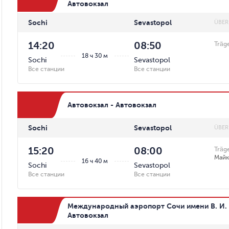
Автовокзал
Sochi
Sevastopol
ÜBER
14:20
08:50
Träg
18 ч 30 м
Sochi
Sevastopol
Все станции
Все станции
Автовокзал - Автовокзал
Sochi
Sevastopol
ÜBER
15:20
08:00
Träg
Май
16 ч 40 м
Sochi
Sevastopol
Все станции
Все станции
Международный аэропорт Сочи имени В. И. 
Автовокзал