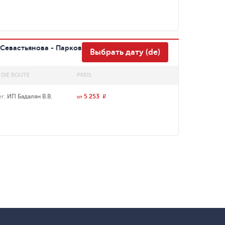
Севастьянова - Парковка
Выбрать дату (de)
 DIE ROUTE
PREIS
er
:
ИП Бадалян В.В.
5 253
r
от