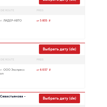
 DIE ROUTE
PREIS
er
:
ЛИДЕР-АВТО
5 835
r
от
Выбрать дату (de)
 DIE ROUTE
PREIS
er
:
ООО Экспресс
6 037
r
от
коп
Севастьянова -
Выбрать дату (de)