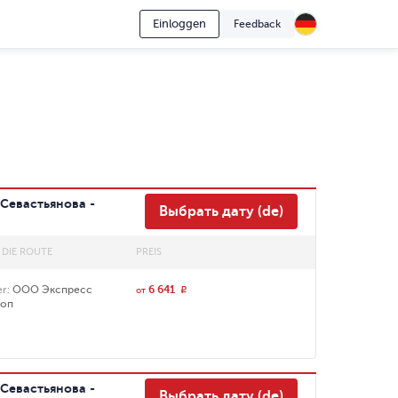
Einloggen
Feedback
Севастьянова -
Выбрать дату (de)
 DIE ROUTE
PREIS
er
:
ООО Экспресс
6 641
r
от
коп
Севастьянова -
Выбрать дату (de)