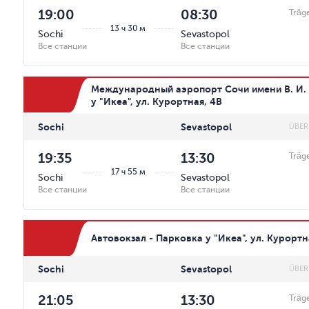
19:00
08:30
Träg
13 ч 30 м
Sochi
Sevastopol
Все станции
Все станции
Международный аэропорт Сочи имени В. И. 
у "Икеа", ул. Курортная, 4В
Sochi
Sevastopol
ÜBER
19:35
13:30
Träg
17 ч 55 м
Sochi
Sevastopol
Все станции
Все станции
Автовокзал - Парковка у "Икеа", ул. Курортн
Sochi
Sevastopol
ÜBER
21:05
13:30
Träg