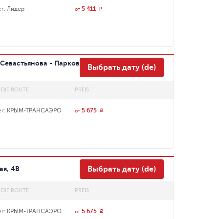
er
:
Лидер
5 411
r
от
Севастьянова - Парковка
Выбрать дату (de)
 DIE ROUTE
PREIS
er
:
КРЫМ-ТРАНСАЭРО
5 675
r
от
ая, 4В
Выбрать дату (de)
 DIE ROUTE
PREIS
er
:
КРЫМ-ТРАНСАЭРО
5 675
r
от