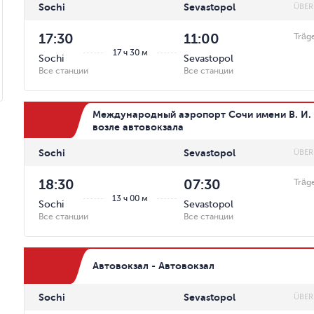
Sochi
Sevastopol
ÜBER
17:30
11:00
Träg
17 ч 30 м
Sochi
Sevastopol
Все станции
Все станции
Международный аэропорт Сочи имени В. И. С
возле автовокзала
Sochi
Sevastopol
ÜBER
18:30
07:30
Träg
13 ч 00 м
Sochi
Sevastopol
Все станции
Все станции
Автовокзал - Автовокзал
Sochi
Sevastopol
ÜBER