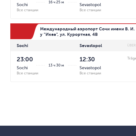
16 ч 25 м
Sochi
Sevastopol
Все станции
Все станции
Международный аэропорт Сочи имени В. И. 
у "Икеа", ул. Курортная, 4В
Sochi
Sevastopol
ÜBER
23:00
12:30
Träg
13 ч 30 м
Sochi
Sevastopol
Все станции
Все станции