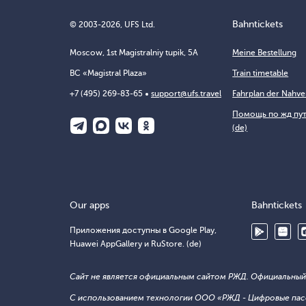
Bahntickets
© 2003-2026, UFS Ltd.
Moscow, 1st Magistralniy tupik, 5A
Meine Bestellung
BC «Magistral Plaza»
Train timetable
+7 (495) 269-83-65
support@ufs.travel
Fahrplan der Nahv
Помощь по жд пу
(de)
Our apps
Bahntickets
Приложения доступны в Google Play,
Huawei AppGallery и RuStore. (de)
Сайт не является официальным сайтом РЖД. Официальный с
С использованием технологии ООО «РЖД - Цифровые пас