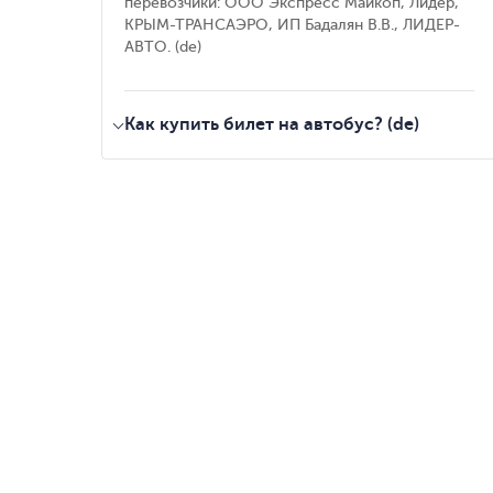
перевозчики: ООО Экспресс Майкоп, Лидер,
КРЫМ-ТРАНСАЭРО, ИП Бадалян В.В., ЛИДЕР-
АВТО. (de)
Как купить билет на автобус? (de)
выберите подходящий рейс по маршруту
Sochi - Sevastopol (de)
;
укажите дату вашей поездки и узнайте
актуальную цену и наличие билетов (de)
;
выберите удобное место в автобусе (de)
;
заполните данные пассажиров (de)
;
оплатите билет на автобус (de)
;
электронный билет придет к вам на почту
(de)
.