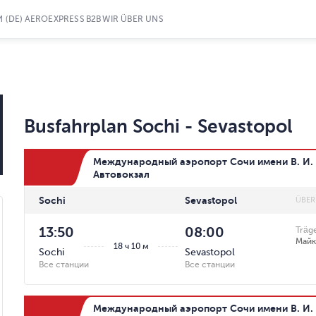
 (DE)
AEROEXPRESS
B2B
WIR ÜBER UNS
Busfahrplan
Sochi
-
Sevastopol
Международный аэропорт Сочи имени В. И. 
Автовокзал
Sochi
Sevastopol
ÜBER
13:50
08:00
Träg
Май
18 ч 10 м
Sochi
Sevastopol
Все станции
Все станции
Международный аэропорт Сочи имени В. И. 