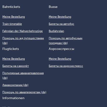
Bahntickets
Busse
Meine Bestellung
Meine Bestellung
Train timetable
Билеты на автобус
Fahrplan der Nahverkehrszüge
Busfahrplan
Помощь по жд путешествиям
Помощь по автобусным
(de)
поездкам (de)
Flugtickets
Аэроэкспрессы
Meine Bestellung
Meine Bestellung
Билеты на самолёт
Билеты на аэроэкспресс
Популярные авианаправления
(de)
Авиакомпании (de)
Помощь по авиаперелетам (de)
Informationen