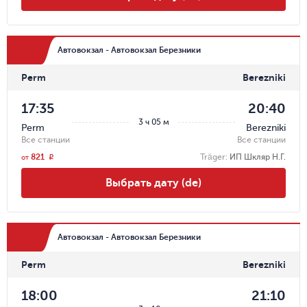
Автовокзал - Автовокзал Березники
Perm
Berezniki
17:35
20:40
3 ч 05 м
Perm
Berezniki
Все станции
Все станции
821
Träger
:
ИП Шкляр Н.Г.
r
от
Выбрать дату (de)
Автовокзал - Автовокзал Березники
Perm
Berezniki
18:00
21:10