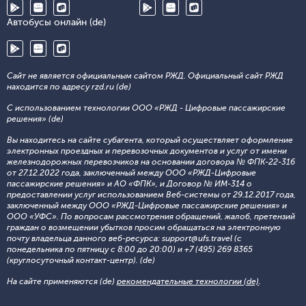
Автобусы онлайн (de)
Сайт не является официальным сайтом РЖД. Официальный сайт РЖД
находится по адресу rzd.ru (de)
С использованием технологии ООО «РЖД - Цифровые пассажирские
решения» (de)
Вы находитесь на сайте субагента, который осуществляет оформление
электронных проездных и перевозочных документов и услуг от имени
железнодорожных перевозчиков на основании договора № ФПК-22-316
от 27.12.2022 года, заключенный между ООО «РЖД-Цифровые
пассажирские решения» и АО «ФПК», и Договор № ИМ-314 о
предоставлении услуг использованием Веб-системы от 29.12.2017 года,
заключенный между ООО «РЖД-Цифровые пассажирские решения» и
ООО «УФС». По вопросам рассмотрения обращений, жалоб, претензий
граждан о возмещении убытков просим обращаться на электронную
почту владельца данного веб-ресурса: support@ufs.travel (с
понедельника по пятницу с 8:00 до 20:00) и +7 (495) 269 8365
(круглосуточный контакт-центр). (de)
На сайте применяются (de)
рекомендательные технологии (de)
.