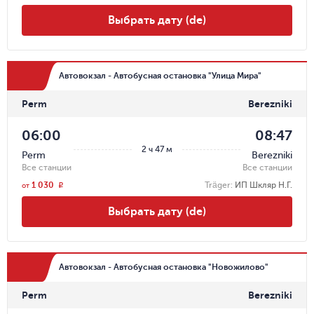
Выбрать дату (de)
Автовокзал - Автобусная остановка "Улица Мира"
Perm
Berezniki
06:00
08:47
2 ч 47 м
Perm
Berezniki
Все станции
Все станции
1 030
Träger
:
ИП Шкляр Н.Г.
r
от
Выбрать дату (de)
Автовокзал - Автобусная остановка "Новожилово"
Perm
Berezniki