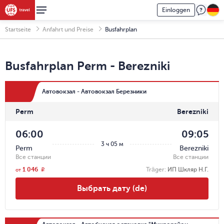
Einloggen
Startseite
Anfahrt und Preise
Busfahrplan
Busfahrplan
Perm
-
Berezniki
Автовокзал - Автовокзал Березники
Perm
Berezniki
06:00
09:05
3 ч 05 м
Perm
Berezniki
Все станции
Все станции
1 046
Träger
:
ИП Шкляр Н.Г.
r
от
Выбрать дату (de)