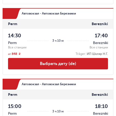
Автовокзал - Автовокзал Березники
Perm
Berezniki
14:30
17:40
3 ч 10 м
Perm
Berezniki
Все станции
Все станции
848
Träger
:
ИП Шкляр Н.Г.
r
от
Выбрать дату (de)
Автовокзал - Автовокзал Березники
Perm
Berezniki
15:00
18:10
3 ч 10 м
Perm
Berezniki