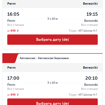
Perm
Berezniki
16:05
19:15
3 ч 10 м
Perm
Berezniki
Все станции
Все станции
848
Träger
:
ИП Шкляр Н.Г.
r
от
Выбрать дату (de)
Автовокзал - Автовокзал Березники
Perm
Berezniki
17:00
20:10
3 ч 10 м
Perm
Berezniki
Все станции
Все станции
848
Träger
:
ИП Шкляр Н.Г.
r
от
Выбрать дату (de)