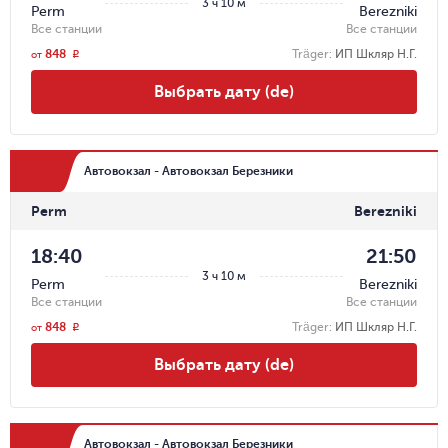
3 ч 10 м
Perm
Berezniki
Все станции
Все станции
848
Träger
:
ИП Шкляр Н.Г.
r
от
Выбрать дату (de)
Автовокзал - Автовокзал Березники
Perm
Berezniki
18:40
21:50
3 ч 10 м
Perm
Berezniki
Все станции
Все станции
848
Träger
:
ИП Шкляр Н.Г.
r
от
Выбрать дату (de)
Автовокзал - Автовокзал Березники