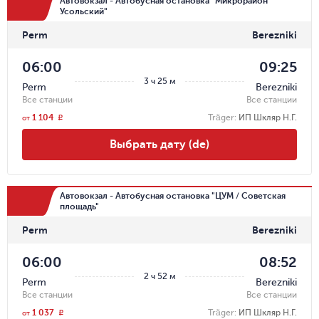
Автовокзал - Автобусная остановка "Микрорайон
Усольский"
Perm
Berezniki
06:00
09:25
3 ч 25 м
Perm
Berezniki
Все станции
Все станции
1 104
Träger
:
ИП Шкляр Н.Г.
r
от
Выбрать дату (de)
Автовокзал - Автобусная остановка "ЦУМ / Советская
площадь"
Perm
Berezniki
06:00
08:52
2 ч 52 м
Perm
Berezniki
Все станции
Все станции
1 037
Träger
:
ИП Шкляр Н.Г.
r
от