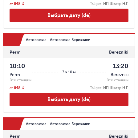
848
Träger
:
ИП Шкляр Н.Г.
r
от
Выбрать дату (de)
Автовокзал - Автовокзал Березники
Perm
Berezniki
10:10
13:20
3 ч 10 м
Perm
Berezniki
Все станции
Все станции
848
Träger
:
ИП Шкляр Н.Г.
r
от
Выбрать дату (de)
Автовокзал - Автовокзал Березники
Perm
Berezniki