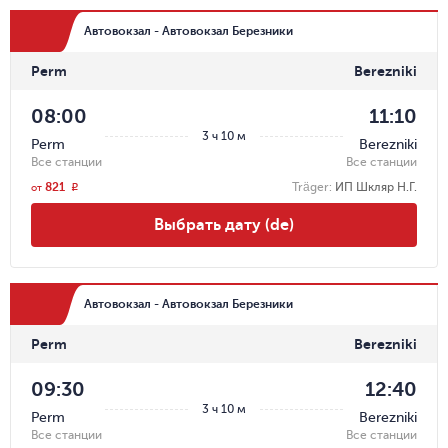
Автовокзал - Автовокзал Березники
Perm
Berezniki
08:00
11:10
3 ч 10 м
Perm
Berezniki
Все станции
Все станции
821
Träger
:
ИП Шкляр Н.Г.
r
от
Выбрать дату (de)
Автовокзал - Автовокзал Березники
Perm
Berezniki
09:30
12:40
3 ч 10 м
Perm
Berezniki
Все станции
Все станции