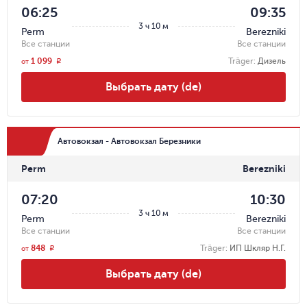
06:25
09:35
3 ч 10 м
Perm
Berezniki
Все станции
Все станции
1 099
Träger
:
Дизель
r
от
Выбрать дату (de)
Автовокзал - Автовокзал Березники
Perm
Berezniki
07:20
10:30
3 ч 10 м
Perm
Berezniki
Все станции
Все станции
848
Träger
:
ИП Шкляр Н.Г.
r
от
Выбрать дату (de)