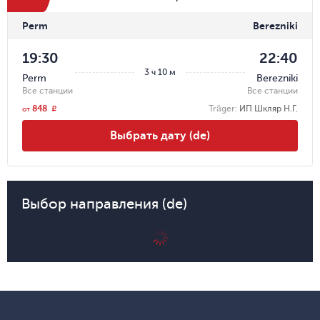
Perm
Berezniki
19:30
22:40
3 ч 10 м
Perm
Berezniki
Все станции
Все станции
848
Träger
:
ИП Шкляр Н.Г.
r
от
Выбрать дату (de)
Выбор направления (de)