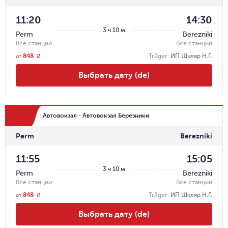
11:20
14:30
3 ч 10 м
Perm
Berezniki
Все станции
Все станции
848
Träger
:
ИП Шкляр Н.Г.
r
от
Выбрать дату (de)
Автовокзал - Автовокзал Березники
Perm
Berezniki
11:55
15:05
3 ч 10 м
Perm
Berezniki
Все станции
Все станции
848
Träger
:
ИП Шкляр Н.Г.
r
от
Выбрать дату (de)